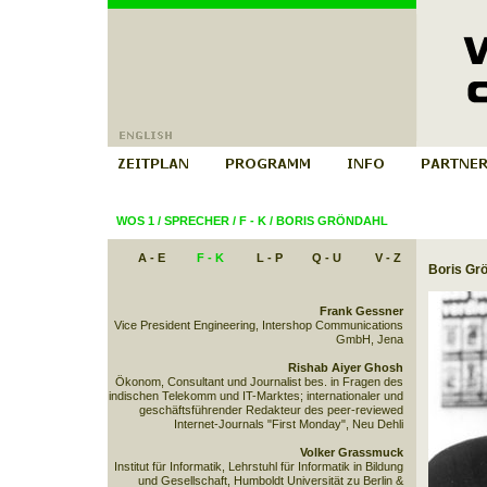
WOS 1
/
SPRECHER
/
F - K
/
BORIS GRÖNDAHL
A - E
F - K
L - P
Q - U
V - Z
Boris Gr
Frank Gessner
Vice President Engineering, Intershop Communications
GmbH, Jena
Rishab Aiyer Ghosh
Ökonom, Consultant und Journalist bes. in Fragen des
indischen Telekomm und IT-Marktes; internationaler und
geschäftsführender Redakteur des peer-reviewed
Internet-Journals "First Monday", Neu Dehli
Volker Grassmuck
Institut für Informatik, Lehrstuhl für Informatik in Bildung
und Gesellschaft, Humboldt Universität zu Berlin &