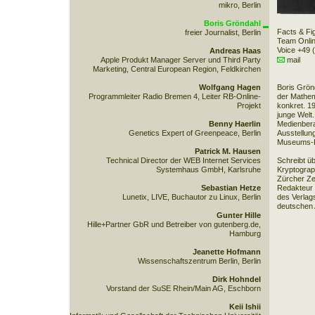
mikro, Berlin
Boris Gröndahl
Facts & F
freier Journalist, Berlin
Team Onli
Voice +49 
Andreas Haas
Apple Produkt Manager Server und Third Party
mail
Marketing, Central European Region, Feldkirchen
Wolfgang Hagen
Boris Grön
Programmleiter Radio Bremen 4, Leiter RB-Online-
der Mathem
Projekt
konkret. 1
junge Welt.
Benny Haerlin
Medienbera
Genetics Expert of Greenpeace, Berlin
Ausstellun
Museums-
Patrick M. Hausen
Technical Director der WEB Internet Services
Schreibt ü
Systemhaus GmbH, Karlsruhe
Kryptograph
Zürcher Zei
Sebastian Hetze
Redakteur 
Lunetix, LIVE, Buchautor zu Linux, Berlin
des Verlag
deutschen 
Gunter Hille
Hille+Partner GbR und Betreiber von gutenberg.de,
Hamburg
Jeanette Hofmann
Wissenschaftszentrum Berlin, Berlin
Dirk Hohndel
Vorstand der SuSE Rhein/Main AG, Eschborn
Keii Ishii