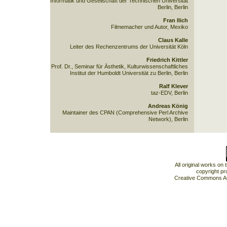
Informatik und Gesellschaft der Technischen Universität
Berlin, Berlin
Fran Ilich
Filmemacher und Autor, Mexiko
Claus Kalle
Leiter des Rechenzentrums der Universität Köln
Friedrich Kittler
Prof. Dr., Seminar für Ästhetik, Kulturwissenschaftliches
Institut der Humboldt Universität zu Berlin, Berlin
Ralf Klever
taz-EDV, Berlin
Andreas König
Maintainer des CPAN (Comprehensive Perl Archive
Network), Berlin
All original works on
copyright pr
Creative Commons At