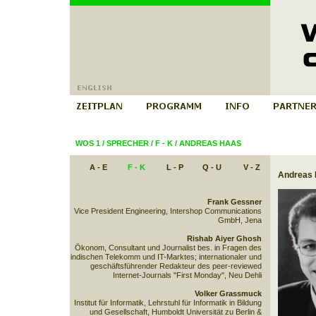
WOS 1
/
SPRECHER
/
F - K
/
ANDREAS HAAS
A - E
F - K
L - P
Q - U
V - Z
Andreas
Frank Gessner
Vice President Engineering, Intershop Communications
GmbH, Jena
Rishab Aiyer Ghosh
Ökonom, Consultant und Journalist bes. in Fragen des
indischen Telekomm und IT-Marktes; internationaler und
geschäftsführender Redakteur des peer-reviewed
Internet-Journals "First Monday", Neu Dehli
Volker Grassmuck
Institut für Informatik, Lehrstuhl für Informatik in Bildung
und Gesellschaft, Humboldt Universität zu Berlin &