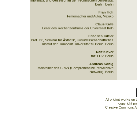
Informatik und Gesellschaft der Technischen Universität
Berlin, Berlin
Fran Ilich
Filmemacher und Autor, Mexiko
Claus Kalle
Leiter des Rechenzentrums der Universität Köln
Friedrich Kittler
Prof. Dr., Seminar für Ästhetik, Kulturwissenschaftliches
Institut der Humboldt Universität zu Berlin, Berlin
Ralf Klever
taz-EDV, Berlin
Andreas König
Maintainer des CPAN (Comprehensive Perl Archive
Network), Berlin
All original works on
copyright pr
Creative Commons At