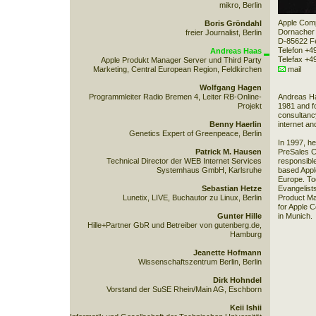
mikro, Berlin
Apple Co
Boris Gröndahl
Dornacher
freier Journalist, Berlin
D-85622 F
Telefon +4
Andreas Haas
Telefax +4
Apple Produkt Manager Server und Third Party
Marketing, Central European Region, Feldkirchen
mail
Wolfgang Hagen
Programmleiter Radio Bremen 4, Leiter RB-Online-
Andreas Ha
Projekt
1981 and f
consultanc
Benny Haerlin
internet a
Genetics Expert of Greenpeace, Berlin
In 1997, h
Patrick M. Hausen
PreSales C
Technical Director der WEB Internet Services
responsible
Systemhaus GmbH, Karlsruhe
based Appl
Europe. To
Sebastian Hetze
Evangelists
Lunetix, LIVE, Buchautor zu Linux, Berlin
Product Ma
for Apple 
Gunter Hille
in Munich.
Hille+Partner GbR und Betreiber von gutenberg.de,
Hamburg
Jeanette Hofmann
Wissenschaftszentrum Berlin, Berlin
Dirk Hohndel
Vorstand der SuSE Rhein/Main AG, Eschborn
Keii Ishii