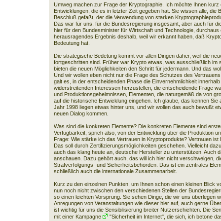
Umweg machen zur Frage der Kryptographie. Ich möchte Ihnen kurz e
Entwicklungen, die es in letzter Zeit gegeben hat. Sie wissen alle, die
Beschluß gefaßt, der die Verwendung von starken Kryptographieprod
Das war für uns, für die Bundesregierung insgesamt, aber auch für die 
hier für den Bundesminister für Wirtschaft und Technologie, durchaus
herausragendes Ergebnis deshalb, weil wir erkannt haben, daß Kryptog
Bedeutung hat.
Die strategische Bedetung kommt vor allen Dingen daher, weil die neu
fortgeschritten sind. Früher war Krypto etwas, was ausschließlich im
bieten die neuen Möglichkeiten den Schritt für jedermann. Und das woll
Und wir wollen eben nicht nur die Frage des Schutzes des Vertrauens 
galt es, in der entscheidenden Phase die Einvernehmlichkeit innerha
widerstreitenden Interessen herzustellen, die entscheidende Frage w
und Produktionsgeheimnissen, Elementen, die naturgemäß da von große
auf die historische Entwicklung eingehen. Ich glaube, das kennen Sie a
Jahr 1998 liegen etwas hinter uns, und wir wollen das auch bewußt et
neuen Dialog kommen.
Was sind die konkreten Elemente? Die konkreten Elemente sind erstens
Verfügbarkeit, sprich also, von der Entwicklung über die Produktion und
Frage: Wie stärke ich das Vertrauen in Kryptoprodukte? Vertrauen i
Das soll durch Zertifizierungsmöglichkeiten geschehen. Vielleicht daz
auch das klang heute an, deutsche Hersteller zu unterstützen. Auch
anschauen. Dazu gehört auch, das will ich hier nicht verschweigen, d
Strafverfolgungs- und Sicherheitsbehörden. Das ist ein zentrales Ele
schließlich auch die internationale Zusammenarbeit.
Kurz zu den einzelnen Punkten, um Ihnen schon einen kleinen Blick v
nun noch nicht zwischen den verschiedenen Stellen der Bundesregieru
so einen leichten Vorsprung. Sie sehen Dinge, die wir uns überlegen 
Anregungen von Veranstaltungen wie dieser hier auf, auch gerne Über
ist wichtig für uns die Sensibilisierung breiter Nutzerschichten. Die S
mit einer Kampagne
"Sicherheit im Internet"
, die sich, ich betone d