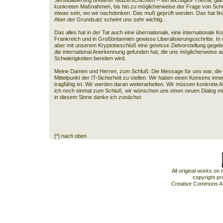
Sensibilisierung breiterer Nutzerschichten -- ein wichtiges Thema, gla
konkreten Maßnahmen, bis hin zu möglicherweise der Frage von Schni
etwas sein, wo wir nachdenken. Das muß geprüft werden. Das hat fina
Aber der Grundsatz scheint uns sehr wichtig.
Das alles hat in der Tat auch eine übernationale, eine internationale 
Frankreich und in Großbritannien gewisse Liberalisierungsschritte. In 
aber mit unserem Kryptobeschluß eine gewisse Zielvorstellung gegebe
die international Anerkennung gefunden hat, die uns möglicherweise 
Schwierigkeiten bereiten wird.
Meine Damen und Herren, zum Schluß: Die Message für uns war, die w
Mittelpunkt der IT-Sicherheit zu stellen. Wir haben einen Konsens inn
tragfähig ist. Wir werden daran weiterarbeiten. Wir müssen konkrete
ich noch einmal zum Schluß, wir wünschen uns einen neuen Dialog mit a
in diesem Sinne danke ich zunächst.
[^] nach oben
All original works on
copyright pr
Creative Commons At