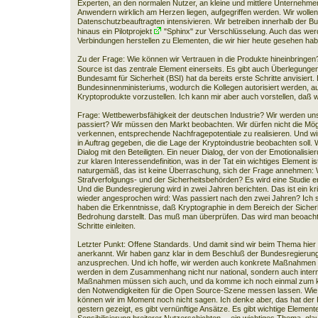
Experten, an den normalen Nutzer, an kleine und mittlere Unternehmen 
Anwendern wirklich am Herzen liegen, aufgegriffen werden. Wir wolle
Datenschutzbeauftragten intensivieren. Wir betreiben innerhalb der
hinaus ein Pilotprojekt
"Sphinx"
zur Verschlüsselung. Auch das werd
Verbindungen herstellen zu Elementen, die wir hier heute gesehen hab
Zu der Frage: Wie können wir Vertrauen in die Produkte hineinbringe
Source ist das zentrale Element einerseits. Es gibt auch Überlegung
Bundesamt für Sicherheit
(BSI) hat da bereits erste Schritte anvisiert
Bundesinnenministeriums, wodurch die Kollegen autorisiert werden, au
Kryptoprodukte vorzustellen. Ich kann mir aber auch vorstellen, daß
Frage: Wettbewerbsfähigkeit der deutschen Industrie? Wir werden 
passiert? Wir müssen den Markt beobachten. Wir dürfen nicht die Mögli
verkennen, entsprechende Nachfragepotentiale zu realisieren. Und wi
in Auftrag gegeben, die die Lage der Kryptoindustrie beobachten soll. W
Dialog mit den Beteiligten. Ein neuer Dialog, der von der Emotionalisi
zur klaren Interessendefinition, was in der Tat ein wichtiges Element i
naturgemäß, das ist keine Überraschung, sich der Frage annehmen: W
Strafverfolgungs- und der Sicherheitsbehörden? Es wird eine Studie er
Und die Bundesregierung wird in zwei Jahren berichten. Das ist ein kr
wieder angesprochen wird: Was passiert nach den zwei Jahren? Ich sa
haben die Erkenntnisse, daß Kryptographie in dem Bereich der Sicher
Bedrohung darstellt. Das muß man überprüfen. Das wird man beoacht
Schritte einleiten.
Letzter Punkt: Offene Standards. Und damit sind wir beim Thema hier 
anerkannt. Wir haben ganz klar in dem Beschluß der Bundesregierun
anzusprechen. Und ich hoffe, wir werden auch konkrete Maßnahmen
werden in dem Zusammenhang nicht nur national, sondern auch interna
Maßnahmen müssen sich auch, und da komme ich noch einmal zum k
den Notwendigkeiten für die Open Source-Szene messen lassen. Wie 
können wir im Moment noch nicht sagen. Ich denke aber, das hat de
gestern gezeigt, es gibt vernünftige Ansätze. Es gibt wichtige Elemen