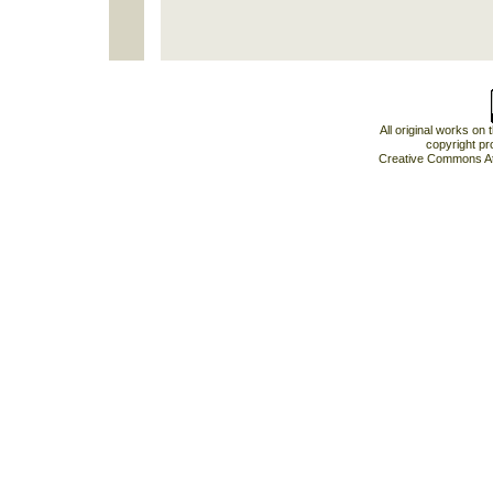
All original works on
copyright pr
Creative Commons At