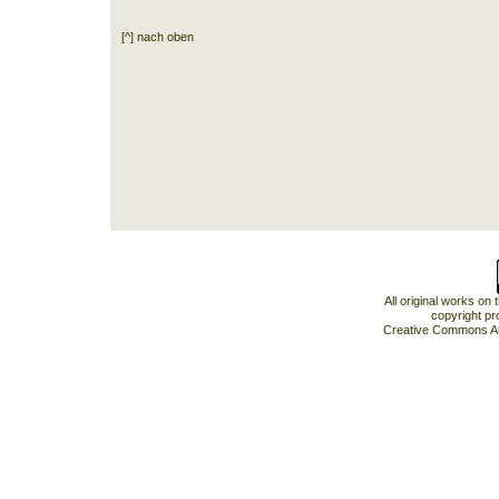
[^] nach oben
All original works on
copyright pr
Creative Commons At