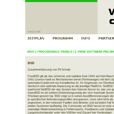
WOS 1
/
PROCEEDINGS
/
PANELS
/
2. FREIE SOFTWARE-PROJE
BSD
Zusammenfassung von Pit Schultz
FreeBSD gilt als das sicherste und stabilste freie UNIX auf Intel Masch
GNU License haelt es Mechanismen bereit (Portmanager) mit dem Up
automatisch jederzeit neu kompilierbar ist. Im Gegensatz zur Distributi
hierdurch eine optimale Anpassung an die jeweilige Plattform. NetBSD i
waehrend NetBSD der das System fuer Internet Server ist, das von g
OpenBSD ist ein weitere Entwicklungszweig der sich maximale System
Prioritaet gesetzt hat. BSD zeigt so in seinen Ausdifferenzierungen d
je spezifischen Anforderungsprofilen anzupassen. Linux wird nicht al
angesehen, in den meissten Faellen sind Binaries und auf jeden Fall S
beiden Systemen lauffaehig. Die Community um BSD herum ist stolz a
staendige Weiterentwicklung in Fehlerreports, Feedbacks und Updat
Langstreckenlaeufer unter den UNIXen und Garant fuer Kontinuitaet.